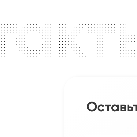
такт
Оставьт