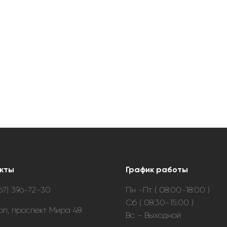
кты
График работы
67) 396-72-30
Пн -Пт ( 08:00-18:00 )
Сб ( 08:30-15:00 )
топ, проспект Мира 48
Вс - Выходной