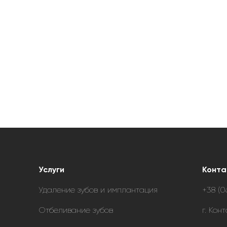
Услуги
Конта
Удаление зубов и имплантация
+38 (0
Отбеливание зубов
г. Кон