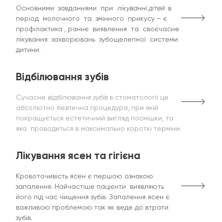
Основними завданнями при
лікуванні дітей
в
період молочного та змінного прикусу – є
профілактика , раннє виявлення та своєчасне
лікування захворювань зубощелепної системи
дитини.
Відбілювання зубів
Сучасне
відбілювання зубів
в стоматології це
абсолютно безпечна процедура, при якій
покращується естетичний вигляд посмішки, та
яка проводиться в максимально короткі терміни.
Лікування ясен та гігієна
Кровоточивість ясен є першою ознакою
запалення. Найчастіше пацієнти виявляють
його під час чищення зубів. Запалення ясен є
важливою проблемою так як веде до втрати
зубів.