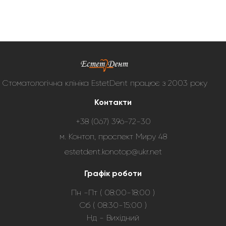
Стоматологічна клініка EstetDent працює з 2003 року
Контакти
+38 (067) 396-72-30
м. Контоп, проспект Миру 48
estetdent.konotop@ukr.net
Графік роботи
Пн -Пт ( 08:00-18:00 )
Сб ( 08:30-15:00 )
Нд - Вихідний